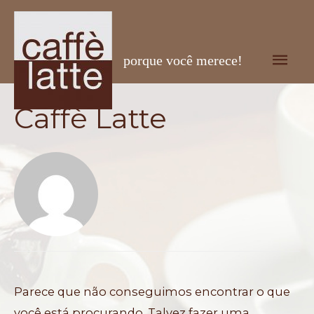
Men
porque você merece!
prin
Caffè Latte
Parece que não conseguimos encontrar o que
você está procurando. Talvez fazer uma