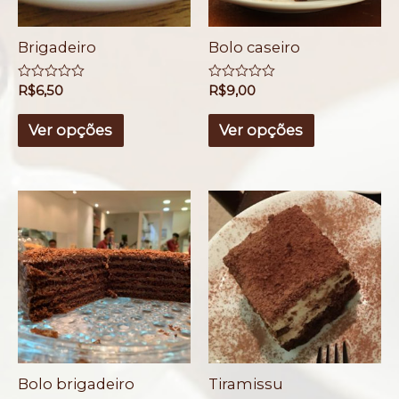
Brigadeiro
Bolo caseiro
A
R$
6,50
A
R$
9,00
v
v
a
a
l
l
Ver opções
Ver opções
i
i
a
a
ç
ç
ã
ã
o
o
0
0
d
d
e
e
5
5
Bolo brigadeiro
Tiramissu