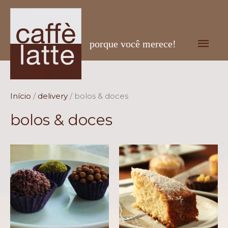
Men
porque você merece!
prin
Início
/
delivery
/ bolos & doces
bolos & doces