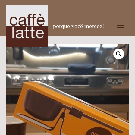
Men
porque você merece!
prin