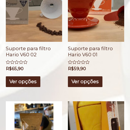
Suporte para filtro
Suporte para filtro
Hario V60 02
Hario V60 01
A
R$
65,90
A
R$
59,90
v
v
a
a
l
l
Ver opções
Ver opções
i
i
a
a
ç
ç
ã
ã
o
o
0
0
d
d
e
e
5
5