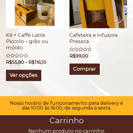
Kit + Caffè Latte
Cafeteira e infusora
Piccolo – grão ou
Pressca
moído
A
R$
99,00
v
A
R$
55,80
–
R$
116,10
a
v
l
Comprar
a
i
l
Ver opções
a
i
ç
a
ã
ç
o
ã
0
o
d
0
e
Nosso horário de funcionamento para delivery é
d
5
das 10:00 às 16:00, de segunda a sexta.
e
5
Carrinho
Nenhum produto no carrinho.