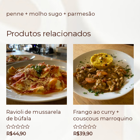
penne + molho sugo + parmesão
Produtos relacionados
Ravioli de mussarela
Frango ao curry +
de búfala
couscous marroquino
A
R$
44,90
A
R$
39,90
v
v