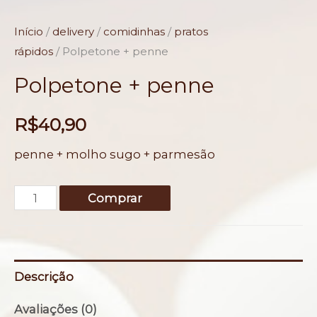
Início
/
delivery
/
comidinhas
/
pratos
rápidos
/ Polpetone + penne
Polpetone + penne
R$
40,90
penne + molho sugo + parmesão
Polpetone
Comprar
+
penne
quantidade
Descrição
Avaliações (0)