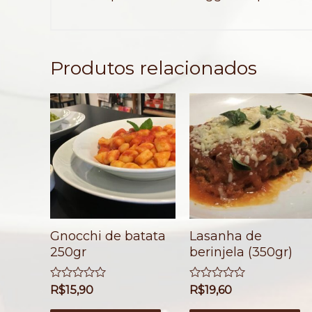
Produtos relacionados
Gnocchi de batata
Lasanha de
250gr
berinjela (350gr)
A
R$
15,90
A
R$
19,60
v
v
a
a