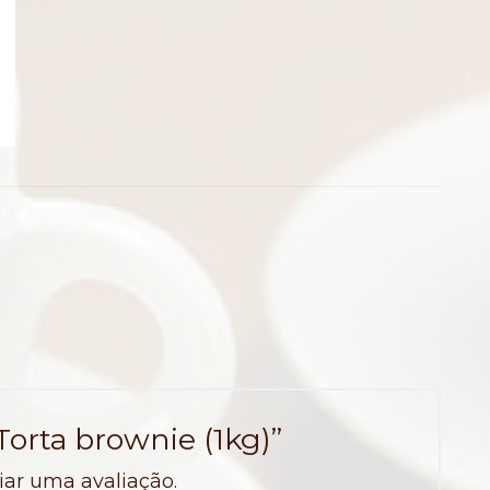
quantidade
“Torta brownie (1kg)”
iar uma avaliação.