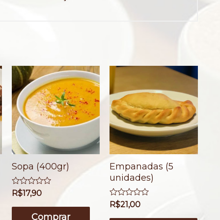
Sopa (400gr)
Empanadas (5
unidades)
A
R$
17,90
v
A
R$
21,00
a
v
l
Comprar
a