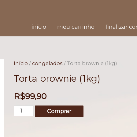
início
meu carrinho
finalizar c
Início
/
congelados
/ Torta brownie (1kg)
Torta brownie (1kg)
R$
99,90
Torta
Comprar
brownie
(1kg)