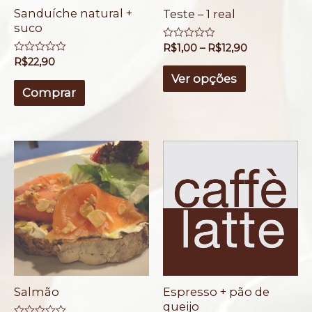
Sanduíche natural +
Teste – 1 real
suco
A
R$
1,00
–
R$
12,90
v
A
R$
22,90
a
v
l
Ver opções
a
i
l
Comprar
a
i
ç
a
ã
ç
o
ã
0
o
d
0
e
d
5
e
5
Salmão
Espresso + pão de
queijo