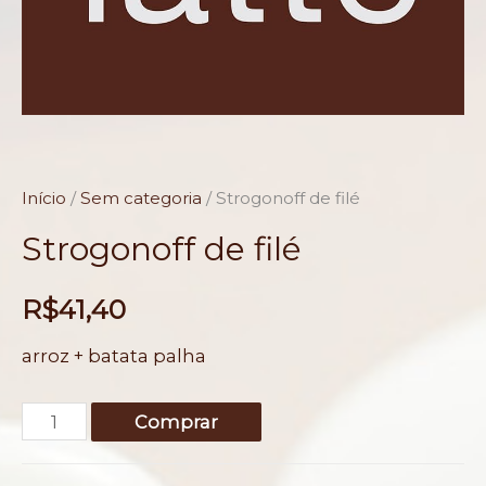
Início
/
Sem categoria
/ Strogonoff de filé
Strogonoff de filé
R$
41,40
arroz + batata palha
Strogonoff
Comprar
de
filé