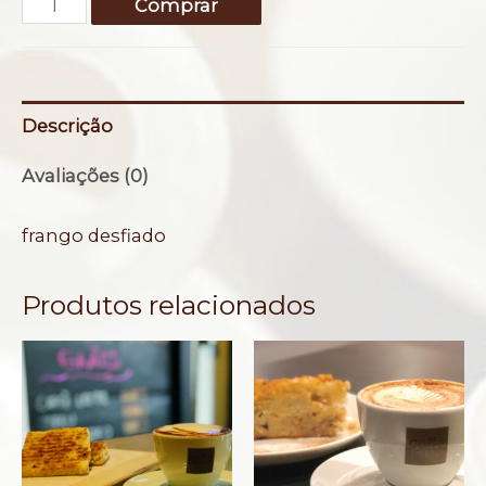
Torta
Comprar
de
abóbora
+
Descrição
salada
verde
Avaliações (0)
quantidade
frango desfiado
Produtos relacionados