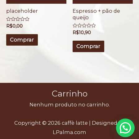
placeholder
Espresso + pão de
queijo
A
R$
0,00
v
A
R$
10,90
a
v
l
Comprar
a
i
l
Comprar
a
i
ç
a
ã
ç
o
ã
0
o
d
0
e
d
5
e
5
Carrinho
Nenhum produto no carrinho.
Copyright © 2026
caffè latte
| Designed by
LPalma.com